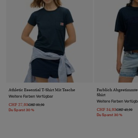
Athletic Essential T-Shirt Mit Tasche
Farblich Abgestimmtes
Shirt
Weitere Farben Verfügbar
Weitere Farben Verfügb
CHF 27,93
Preis Wurde Reduziert Von
Bis
CHF 39,90
CHF 34,93
Preis Wurde R
Bis
CHF 49,90
Du Sparst 30 %
Du Sparst 30 %