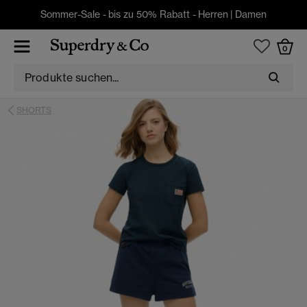
Sommer-Sale - bis zu 50% Rabatt -
Herren
|
Damen
0
SHORTS