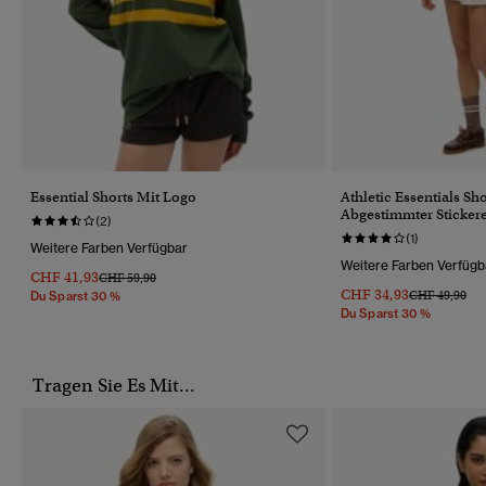
Essential Shorts Mit Logo
Athletic Essentials Sh
Abgestimmter Stickere
(2)
(1)
Weitere Farben Verfügbar
Weitere Farben Verfügb
CHF 41,93
Preis Wurde Reduziert Von
Bis
CHF 59,90
CHF 34,93
Preis Wurde R
Bis
CHF 49,90
Du Sparst 30 %
Du Sparst 30 %
Tragen Sie Es Mit...