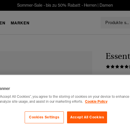
Sommer-Sale - bis zu 50% Rabatt -
Herren
|
Damen
EN
MARKEN
Essent
CHF 29
anner
Farbe:
eisen
Ausg
“Accept All Cookies”, you agree to the storing of cookies on your device to enhance 
analyze site usage, and assist in our marketing efforts.
Cookie Policy
Auswählen G
Cookies Settings
Accept All Cookies