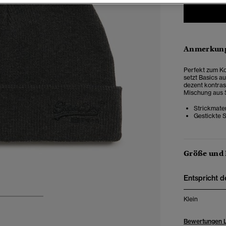
Anmerkung
Perfekt zum Ko
setzt Basics au
dezent kontrast
Mischung aus S
Strickmater
Gestickte S
Größe und
Entspricht d
Klein
3
4
Bewertungen 