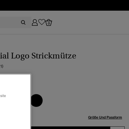
0
ial Logo Strickmütze
(1)
,90
grau meliert
ewählt
site
röße:
Größe Und Passform