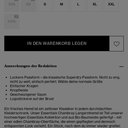
XXS
XS
S
M
L
XL
XXL
XXXL
IN DEN WARENKORB LEGEN
Anmerkungen der Redaktion
Lockere Passform – die klassische Superdry-Passform. Nicht zu eng,
nicht zu weit, einfach perfekt. Wähle deine normale Größe
Einfacher Kragen
Knopfleiste
Geschwungener Saum
Logostickerei auf der Brust
Ein frisches Hemd ist ein zeitloser Klassiker in jedem durchdachten
Kleiderschrank. Unser Essentials Chambray Langarmhemd ist Teil unserer
hochwertigen Essentials-Kollektion und aus Bio-Baumwolle gefertigt – mit
einer edlen Chambray-Oberfläche, die einen gepflegten und dennoch
entspannten Look verleiht. Ein Stück, nach dem du immer wieder greifen