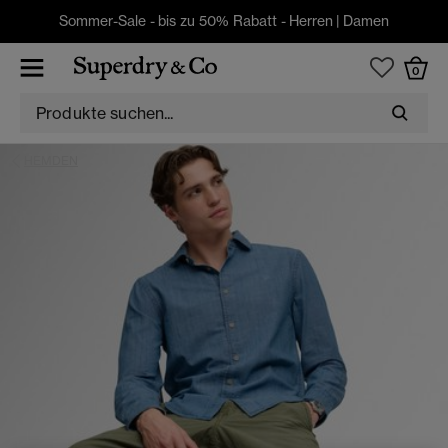
Sommer-Sale - bis zu 50% Rabatt -
Herren
|
Damen
0
HEMDEN