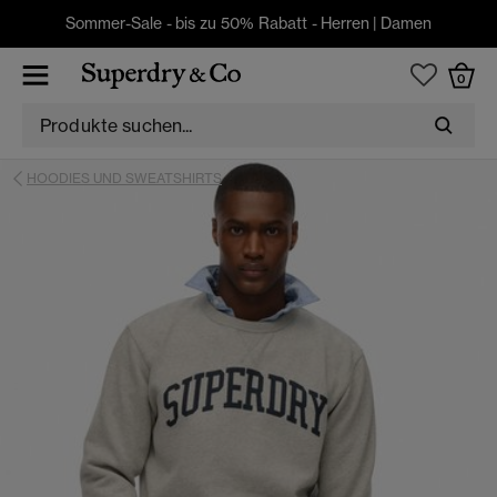
Sommer-Sale - bis zu 50% Rabatt -
Herren
|
Damen
0
HOODIES UND SWEATSHIRTS