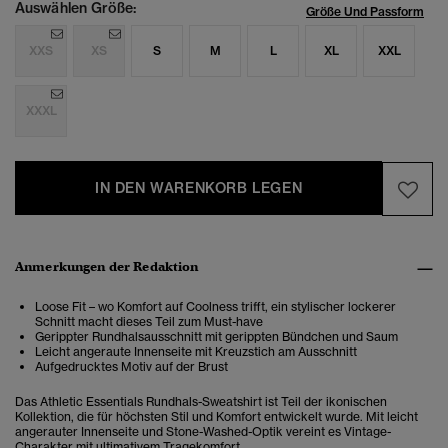
Auswählen Größe:
Größe Und Passform
XXS
XS
S
M
L
XL
XXL
XXXL
IN DEN WARENKORB LEGEN
Anmerkungen der Redaktion
Loose Fit – wo Komfort auf Coolness trifft, ein stylischer lockerer
Schnitt macht dieses Teil zum Must-have
Gerippter Rundhalsausschnitt mit gerippten Bündchen und Saum
Leicht angeraute Innenseite mit Kreuzstich am Ausschnitt
Aufgedrucktes Motiv auf der Brust
Das Athletic Essentials Rundhals-Sweatshirt ist Teil der ikonischen
Kollektion, die für höchsten Stil und Komfort entwickelt wurde. Mit leicht
angerauter Innenseite und Stone-Washed-Optik vereint es Vintage-
Charakter mit ultimativem Tragekomfort.