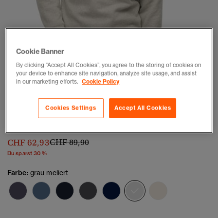
Cookie Banner
By clicking “Accept All Cookies”, you agree to the storing of cookies on
your device to enhance site navigation, analyze site usage, and assist
1
2
3
4
in our marketing efforts.
Cookie Policy
Cookies Settings
Accept All Cookies
Athletic Essentials Rundhals-Sweatshirt
Preis wurde reduziert von
bis
CHF 62,93
CHF 89,90
Du sparst 30 %
Farbe:
grau meliert
Ausgewählt