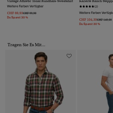
Vintage Athletic Tonal Rundhals-Sweatshirt
Karierte Ranch Steppj
Weitere Farben Verfügbar
(2)
CHF 69,93
Weitere Farben Verfügb
Preis Wurde Reduziert Von
Bis
CHF 99,90
Du Sparst 30 %
CHF 104,30
Preis Wurde
B
CHF 149,00
Du Sparst 30 %
Tragen Sie Es Mit...