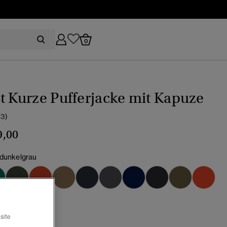
0
t Kurze Pufferjacke mit Kapuze
(3)
9,00
 dunkelgrau
ewählt
site