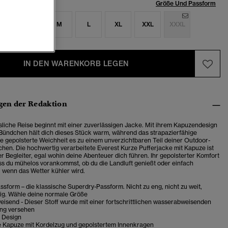
röße:
Größe Und Passform
S
S
M
L
XL
XXL
XXXL
IN DEN WARENKORB LEGEN
en der Redaktion
liche Reise beginnt mit einer zuverlässigen Jacke. Mit ihrem Kapuzendesign
Bündchen hält dich dieses Stück warm, während das strapazierfähige
ie gepolsterte Weichheit es zu einem unverzichtbaren Teil deiner Outdoor-
en. Die hochwertig verarbeitete Everest Kurze Pufferjacke mit Kapuze ist
er Begleiter, egal wohin deine Abenteuer dich führen. Ihr gepolsterter Komfort
ass du mühelos vorankommst, ob du die Landluft genießt oder einfach
, wenn das Wetter kühler wird.
sform – die klassische Superdry-Passform. Nicht zu eng, nicht zu weit,
tig. Wähle deine normale Größe
isend - Dieser Stoff wurde mit einer fortschrittlichen wasserabweisenden
ng versehen
 Design
e Kapuze mit Kordelzug und gepolstertem Innenkragen