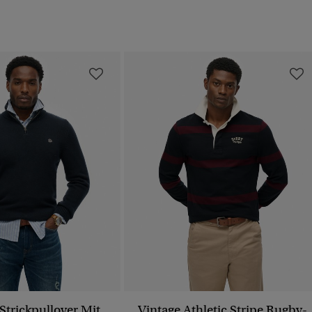
trickpullover Mit
Vintage Athletic Stripe Rugby-