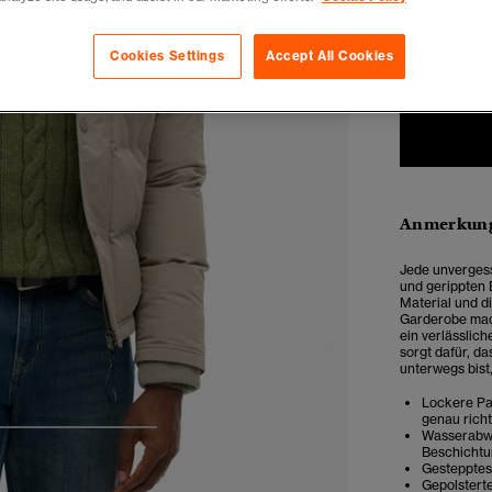
Auswählen G
XXS
X
Cookies Settings
Accept All Cookies
Anmerkung
Jede unvergess
und gerippten 
Material und d
Garderobe mach
ein verlässlich
sorgt dafür, d
unterwegs bist
Lockere Pas
genau rich
Wasserabwe
4
5
6
7
Beschichtu
Gestepptes
Gepolstert