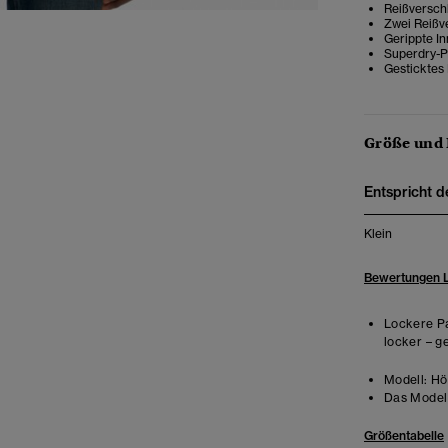
Reißversch
Zwei Reißv
Gerippte I
Superdry-P
Gesticktes 
Größe und
Entspricht d
Klein
Bewertungen 
Lockere Pa
locker – g
Modell:
Höh
Das Model 
Größentabelle