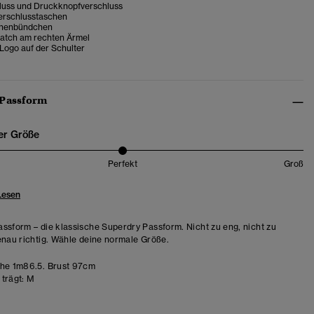
luss und Druckknopfverschluss
erschlusstaschen
nnenbündchen
atch am rechten Ärmel
Logo auf der Schulter
 Passform
er Größe
Perfekt
Groß
Lesen
ssform – die klassische Superdry Passform. Nicht zu eng, nicht zu
enau richtig. Wähle deine normale Größe.
e 1m86.5. Brust 97cm
trägt:
M