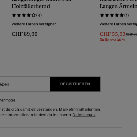
Holzfällerhemd
Langen Ärmel
(4)
(1)
Weitere Farben Verfügbar
Weitere Farben Verfü
CHF 89,90
CHF 55,93
Preis 
CHF 79
Du Sparst 30 %
REGISTRIEREN
menmode
rst du dich damit einverstanden, Marketingmitteilungen
tere Informationen findest du in unserer
Datenschutz