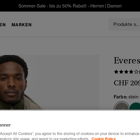
Sommer-Sale - bis zu 50% Rabatt -
Herren
|
Damen
EN
MARKEN
Everes
CHF 20
Farbe:
stein
Ausg
anner
“Accept All Cookies”, you agree to the storing of cookies on your device to enhance 
analyze site usage, and assist in our marketing efforts.
Cookie Policy