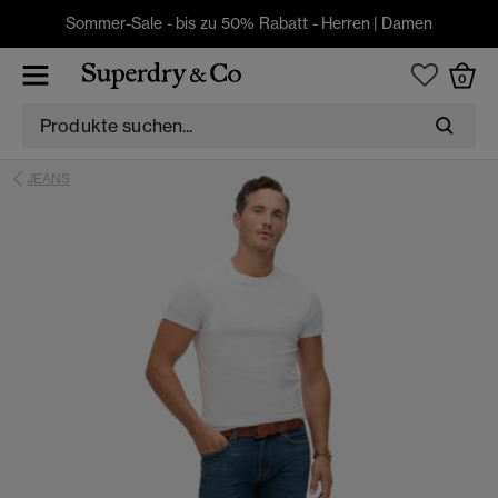
Sommer-Sale - bis zu 50% Rabatt -
Herren
|
Damen
0
JEANS