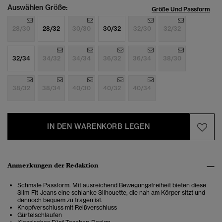
Auswählen Größe:
Größe Und Passform
28/30
28/32
30/30
30/32
32/30
32/32
32/34
34/32
34/34
36/32
36/34
38/30
38/32
38/34
40/30
40/32
40/34
IN DEN WARENKORB LEGEN
Anmerkungen der Redaktion
Schmale Passform. Mit ausreichend Bewegungsfreiheit bieten diese
Slim-Fit-Jeans eine schlanke Silhouette, die nah am Körper sitzt und
dennoch bequem zu tragen ist.
Knopfverschluss mit Reißverschluss
Gürtelschlaufen