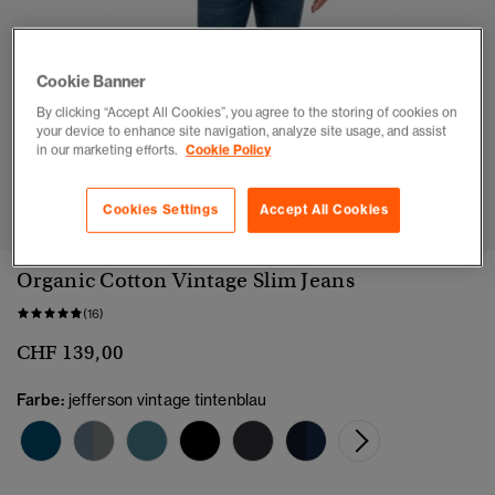
Cookie Banner
By clicking “Accept All Cookies”, you agree to the storing of cookies on
your device to enhance site navigation, analyze site usage, and assist
in our marketing efforts.
Cookie Policy
1
2
3
4
5
6
Cookies Settings
Accept All Cookies
Organic Cotton Vintage Slim Jeans
(16)
CHF 139,00
Farbe:
jefferson vintage tintenblau