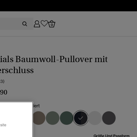
0
ials Baumwoll-Pullover mit
rschluss
(3)
,90
er marineblau meliert
Ausgewählt
site
röße:
Größe Und Passform