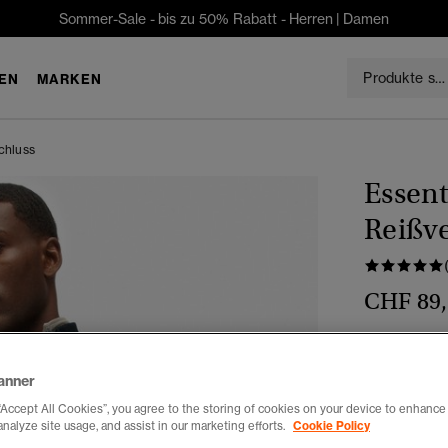
Sommer-Sale - bis zu 50% Rabatt -
Herren
|
Damen
EN
MARKEN
chluss
Essent
Reißve
CHF 89
Farbe:
finst
anner
“Accept All Cookies”, you agree to the storing of cookies on your device to enhance 
analyze site usage, and assist in our marketing efforts.
Cookie Policy
Auswählen G