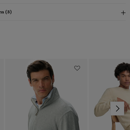
n (3)