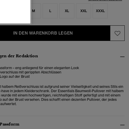
S
S
M
L
XL
XXL
XXXL
IN DEN WARENKORB LEGEN
en der Redaktion
ssform – eng anliegend für einen eleganten Look
ßverschluss mit gerippten Abschlüssen
Logo auf der Brust
t halbem Reißverschluss ist aufgrund seiner Vielseitigkeit und seines Stils ein
-have in jedem Kleiderschrank. Der Essentials Baumwoll-Pullover mit halbem
 wurde mit einem hochwertigen, reichhaltigen Stoff gefertigt und mit einem
o auf der Brust versehen. Dies schafft einen dezenten Pullover, der jedes
 aufwertet.
 Passform