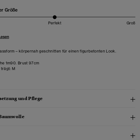
er Größe
Perfekt
Groß
Lesen
ssform – körpernah geschnitten für einen figurbetonten Look.
he 1m90. Brust 97cm
trägt:
M
etzung und Pflege
-Baumwolle