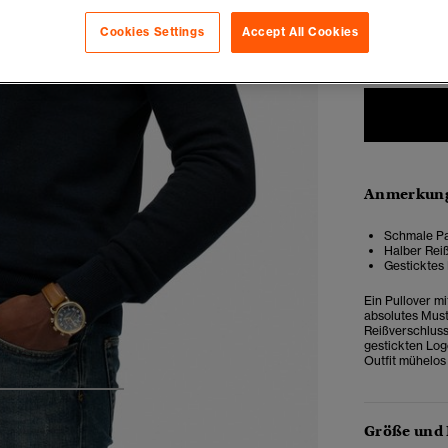
Cookies Settings
Accept All Cookies
XXS
X
Anmerkung
Schmale Pa
Halber Rei
Gesticktes 
Ein Pullover mi
absolutes Must
Reißverschluss
gestickten Log
Outfit mühelos
4
5
6
Größe und