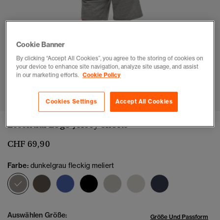
Cookie Banner
By clicking “Accept All Cookies”, you agree to the storing of cookies on
your device to enhance site navigation, analyze site usage, and assist
in our marketing efforts.
Cookie Policy
1
2
3
4
5
6
7
Cookies Settings
Accept All Cookies
Essential Logo Jersey Shorts
CHF 69,90
Farbe:
dunkelgrau fleckig meliert
Ausgewählt
Auswählen Größe:
Größe Und Passform