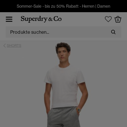
Sommer-Sale - bis zu 50% Rabatt -
Herren
|
Damen
0
SHORTS