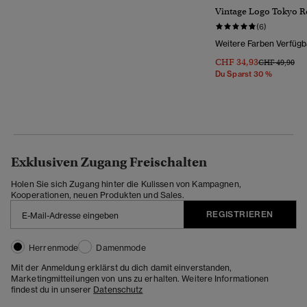
Vintage Logo Tokyo Re
(6)
Weitere Farben Verfügb
CHF 34,93
Preis Wurde R
Bis
CHF 49,90
Du Sparst 30 %
Exklusiven Zugang Freischalten
Holen Sie sich Zugang hinter die Kulissen von Kampagnen,
Kooperationen, neuen Produkten und Sales.
REGISTRIEREN
Herrenmode
Damenmode
Mit der Anmeldung erklärst du dich damit einverstanden,
Marketingmitteilungen von uns zu erhalten. Weitere Informationen
findest du in unserer
Datenschutz