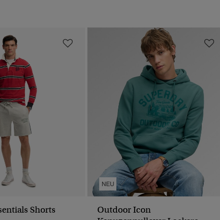
NEU
sentials Shorts
Outdoor Icon