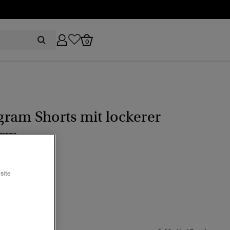
0
ram Shorts mit lockerer
orm
,90
site
ton blau
Ausgewählt