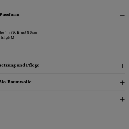
 Passform
e 1m 79. Brust 86cm
trägt:
M
etzung und Pflege
 Bio-Baumwolle