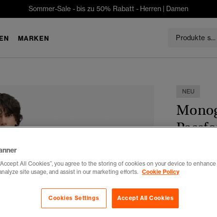
Sommer-Sale - bis zu 50% Rabatt -
Herren
|
Damen
EN
MARKEN
NEU
Monog
Passf
CHF 79
anner
“Accept All Cookies”, you agree to the storing of cookies on your device to enhance 
Farbe:
hamp
analyze site usage, and assist in our marketing efforts.
Cookie Policy
Cookies Settings
Accept All Cookies