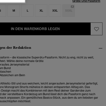
röße:
Größe Und Passform
S
M
L
XL
XXL
XXXL
IN DEN WARENKORB LEGEN
en der Redaktion
sform – die klassische Superdry-Passform. Nicht zu eng, nicht zu weit,
rfekt. Wähle deine normale Größe
erautes Jerseymaterial
 am Bund
ntaschen
 Abzeichen am Bein
Athletic-Stil und aus weichem, leicht angerautem Jerseymaterial gefertigt,
ere Monogram Shorts mühelos in deinen entspannten Alltag ein. Das
e Design macht das Kombinieren mit dem Rest deiner Garderobe zum
nd der verstellbare Kordelzug am Bund lässt dich die Passform ganz nach
ack anpassen. Ein gemütliches Basics-Stück, aus dem du am liebsten gar
ausschlüpfen möchtest.