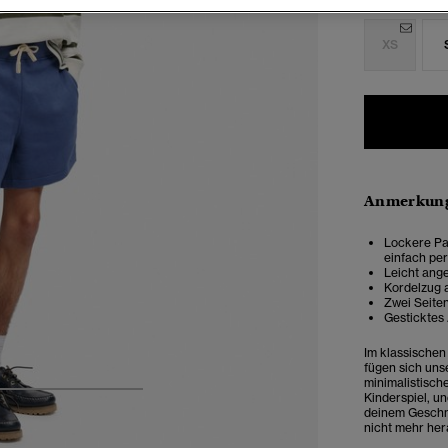
Auswählen G
XS
Anmerkung
Lockere Pas
einfach pe
Leicht ang
Kordelzug
Zwei Seite
Gesticktes
Im klassischen 
fügen sich uns
minimalistisch
Kinderspiel, u
4
5
6
7
deinem Geschm
nicht mehr her