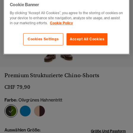
Cookie Banner
By clicking “Accept All Cookies”, you agree to the storing of cookies on
your device to enhance site navigation, analyze site usage, and assist
in our marketing efforts.
Cookie Policy
Cookies Settings
Accept All Cookies
1
2
3
4
5
Premium Strukturierte Chino-Shorts
CHF 79,90
Farbe:
Olivgrünes Hahnentritt
Ausgewählt
Auswählen Größe:
Größe Und Passform