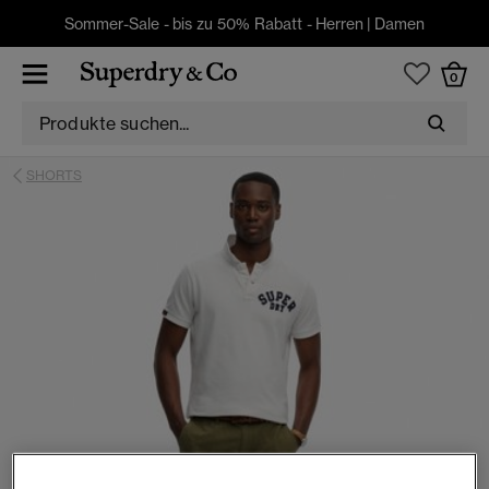
Sommer-Sale - bis zu 50% Rabatt -
Herren
|
Damen
0
SHORTS