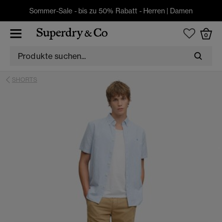
Sommer-Sale - bis zu 50% Rabatt -
Herren
|
Damen
0
SHORTS