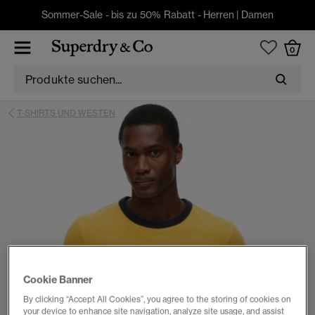
Sommer-Sale - bis zu 50% Rabatt -
Herren
|
Damen
0
T-SHIRTS UND WESTEN
Cookie Banner
By clicking “Accept All Cookies”, you agree to the storing of cookies on
your device to enhance site navigation, analyze site usage, and assist