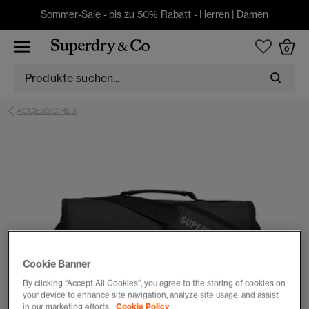
Sommer-Sale - bis zu 50% Rabatt -
Herren
|
Damen
0
ACCESSOIRES
Cookie Banner
By clicking “Accept All Cookies”, you agree to the storing of cookies on
your device to enhance site navigation, analyze site usage, and assist
in our marketing efforts.
Cookie Policy