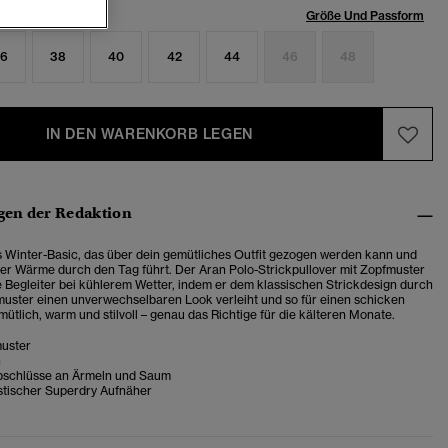
röße:
Größe Und Passform
6
38
40
42
44
46
48
IN DEN WARENKORB LEGEN
en der Redaktion
s Winter-Basic, das über dein gemütliches Outfit gezogen werden kann und
oller Wärme durch den Tag führt. Der Aran Polo-Strickpullover mit Zopfmuster
e Begleiter bei kühlerem Wetter,
indem er dem klassischen Strickdesign durch
uster einen unverwechselbaren Look verleiht und so für einen schicken
ütlich, warm und stilvoll – genau das Richtige für die kälteren Monate.
uster
n
bschlüsse an Ärmeln und Saum
stischer Superdry Aufnäher