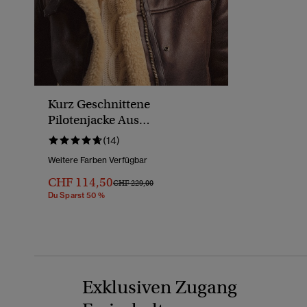
Kurz Geschnittene
Pilotenjacke Aus
Lammfellimitat
(14)
Weitere Farben Verfügbar
CHF 114,50
Preis Wurde Reduziert Von
Bis
CHF 229,00
Du Sparst 50 %
Exklusiven Zugang