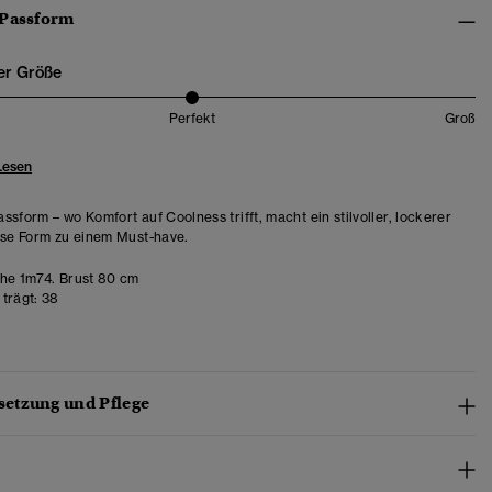
 Passform
er Größe
Perfekt
Groß
Lesen
ssform – wo Komfort auf Coolness trifft, macht ein stilvoller, lockerer
ese Form zu einem Must-have.
e 1m74. Brust 80 cm
trägt:
38
etzung und Pflege