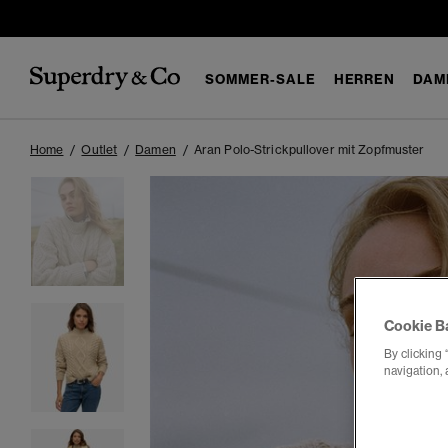
SOMMER-SALE
HERREN
DAM
Home
Outlet
Damen
Aran Polo-Strickpullover mit Zopfmuster
Cookie B
By clicking 
navigation, 