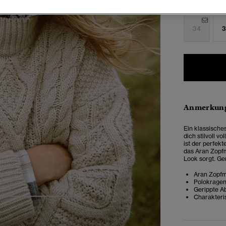
Auswählen G
34
3
Anmerkung
Ein klassische
dich stilvoll v
ist der perfekt
das Aran Zopfm
Look sorgt. Gem
Aran Zopfm
Polokrage
Gerippte A
Charakteri
5
6
7
8