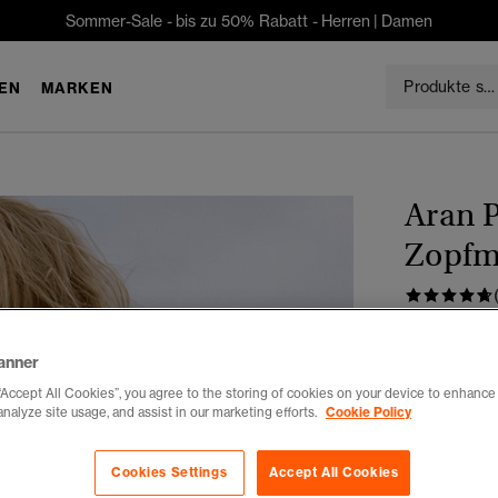
Sommer-Sale - bis zu 50% Rabatt -
Herren
|
Damen
EN
MARKEN
Aran P
Zopfm
CHF 76
Du sparst 30 %
anner
“Accept All Cookies”, you agree to the storing of cookies on your device to enhance 
Farbe:
ecru
analyze site usage, and assist in our marketing efforts.
Cookie Policy
Cookies Settings
Accept All Cookies