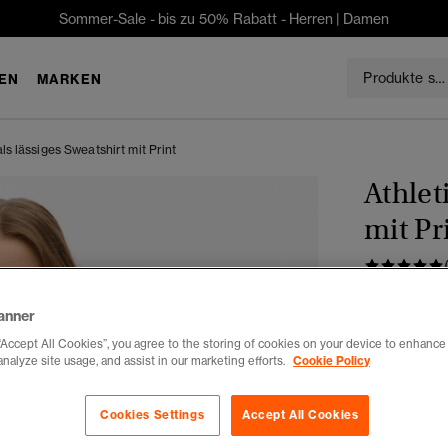
Sommer-Sale - bis zu 50% Rabatt -
Herren
|
Damen
EN
MARKEN
als lässiges Sweatshirt mit Print
Athlet
mit Pr
CHF 55
anner
Du sparst 30 %
“Accept All Cookies”, you agree to the storing of cookies on your device to enhance 
analyze site usage, and assist in our marketing efforts.
Cookie Policy
Auswählen G
34
3
Cookies Settings
Accept All Cookies