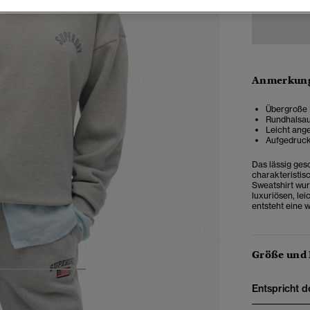
Anmerkung
Übergroße P
Rundhalsau
Leicht ang
Aufgedruck
Das lässig gesc
charakteristis
Sweatshirt wur
luxuriösen, le
entsteht eine w
Größe und
4
5
6
Entspricht d