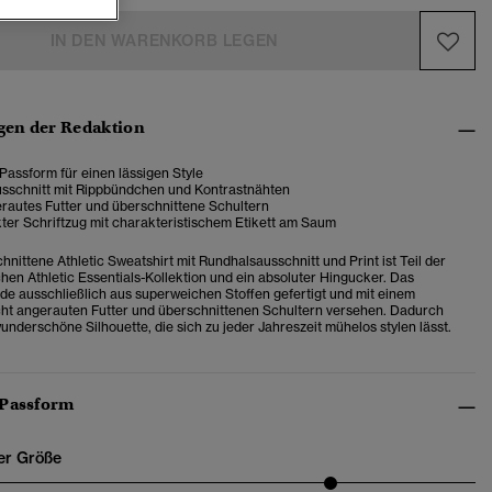
IN DEN WARENKORB LEGEN
en der Redaktion
assform für einen lässigen Style
sschnitt mit Rippbündchen und Kontrastnähten
erautes Futter und überschnittene Schultern
ter Schriftzug mit charakteristischem Etikett am Saum
hnittene Athletic Sweatshirt mit Rundhalsausschnitt und Print ist Teil der
chen Athletic Essentials-Kollektion und ein absoluter Hingucker. Das
de ausschließlich aus superweichen Stoffen gefertigt und mit einem
icht angerauten Futter und überschnittenen Schultern versehen. Dadurch
underschöne Silhouette, die sich zu jeder Jahreszeit mühelos stylen lässt.
 Passform
er Größe