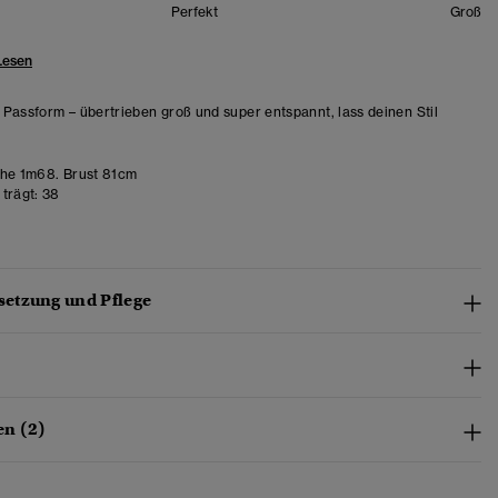
Perfekt
Groß
Lesen
Passform – übertrieben groß und super entspannt, lass deinen Stil
he 1m68. Brust 81cm
trägt:
38
etzung und Pflege
n (2)