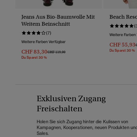
Jeans Aus Bio-Baumwolle Mit
Beach Res
Weitem Beinschnitt
(
(7)
Weitere Farben
Weitere Farben Verfügbar
CHF 55,93
P
CHF 83,30
Du Sparst 30 %
Preis Wurde Reduziert Von
Bis
CHF 119,00
Du Sparst 30 %
Exklusiven Zugang
Freischalten
Holen Sie sich Zugang hinter die Kulissen von
Kampagnen, Kooperationen, neuen Produkten un
Sales.