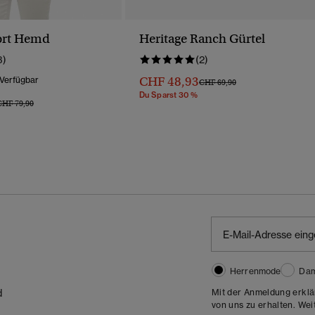
ort Hemd
Heritage Ranch Gürtel
3)
(2)
CHF 48,93
 Verfügbar
Preis Wurde Reduziert Von
Bis
CHF 69,90
Du Sparst 30 %
reis Wurde Reduziert Von
Bis
CHF 79,90
Herrenmode
Da
Mit der Anmeldung erklä
d
von uns zu erhalten. Wei