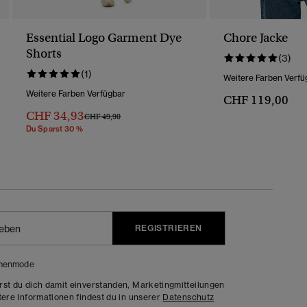
Essential Logo Garment Dye
Chore Jacke
Shorts
(3)
(1)
Weitere Farben Verfü
Weitere Farben Verfügbar
CHF 119,00
CHF 34,93
Preis Wurde Reduziert Von
Bis
CHF 49,90
Du Sparst 30 %
REGISTRIEREN
menmode
rst du dich damit einverstanden, Marketingmitteilungen
tere Informationen findest du in unserer
Datenschutz