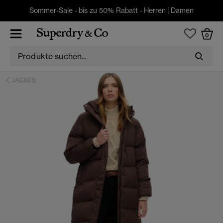
Sommer-Sale - bis zu 50% Rabatt -
Herren
|
Damen
0
JACKEN