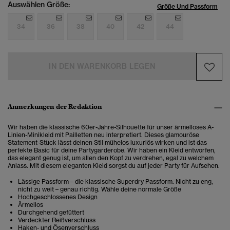
Auswählen Größe:
Größe Und Passform
34
36
38
40
42
44
IN DEN WARENKORB LEGEN
Anmerkungen der Redaktion
Wir haben die klassische 60er-Jahre-Silhouette für unser ärmelloses A-
Linien-Minikleid mit Pailletten neu interpretiert. Dieses glamouröse
Statement-Stück lässt deinen Stil mühelos luxuriös wirken und ist das
perfekte Basic für deine Partygarderobe. Wir haben ein Kleid entworfen
,
das elegant genug ist, um allen den Kopf zu verdrehen, egal zu welchem
Anlass. Mit diesem eleganten Kleid sorgst du auf jeder Party für Aufsehen.
Lässige Passform – die klassische Superdry Passform. Nicht zu eng,
nicht zu weit – genau richtig. Wähle deine normale Größe
Hochgeschlossenes Design
Ärmellos
Durchgehend gefüttert
Verdeckter Reißverschluss
Haken- und Ösenverschluss