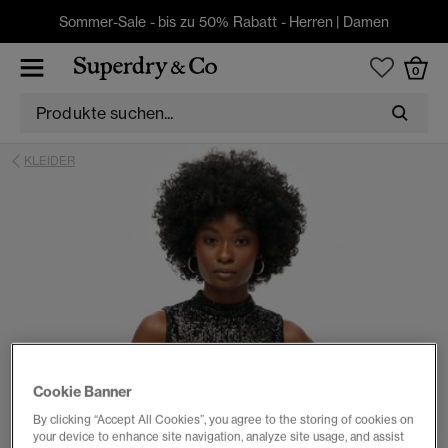
Sommer-Sale - bis zu 50% Rabatt -
Herren
|
Damen
0
KLEIDER
Cookie Banner
By clicking “Accept All Cookies”, you agree to the storing of cookies on
your device to enhance site navigation, analyze site usage, and assist