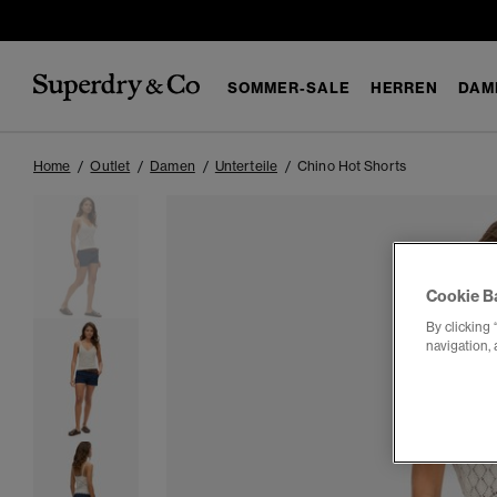
SOMMER-SALE
HERREN
DAM
Home
Outlet
Damen
Unterteile
Chino Hot Shorts
Cookie B
By clicking 
navigation, 