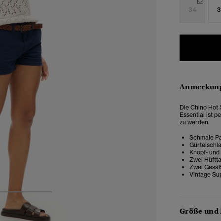
34
3
Anmerkung
Die Chino Hot 
Essential ist p
zu werden.
Schmale Pa
Gürtelschl
Knopf- und
Zwei Hüftt
Zwei Gesä
Vintage Su
3
4
5
Größe und