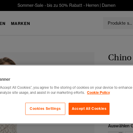
Sommer-Sale - bis zu 50% Rabatt -
Herren
|
Damen
EN
MARKEN
Chino 
CHF 55
anner
Du sparst 30 %
“Accept All Cookies”, you agree to the storing of cookies on your device to enhance 
analyze site usage, and assist in our marketing efforts.
Cookie Policy
Farbe:
atlan
Cookies Settings
Accept All Cookies
Auswählen G