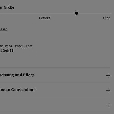
er Größe
Perfekt
Groß
Lesen
e 1m74. Brust 80 cm
trägt:
38
etzung und Pflege
ton in Conversion“