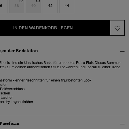
6
38
40
42
44
IN DEN WARENKORB LEGEN
en der Redaktion
Shorts sind ein klassisches Basic für ein cooles Retro-Flair. Dieses Sommer-
erfekt, um deinen authentischen Stil zu bewahren und überall zu einer Ikone
ssform – enger geschnitten für einen figurbetonten Look
aufen
 Reißverschluss
aschen
ßtaschen
perdry Logoaufnäher
 Passform