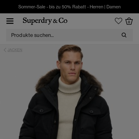
Sommer-Sale - bis zu 50% Rabatt -
Herren
|
Damen
0
JACKEN