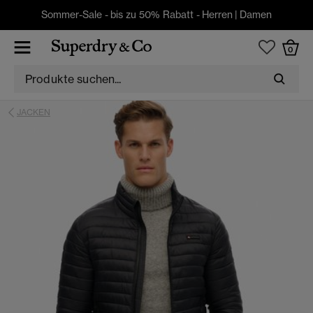
Sommer-Sale - bis zu 50% Rabatt -
Herren
|
Damen
0
JACKEN