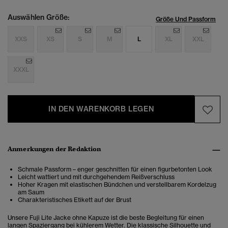
Auswählen Größe:
Größe Und Passform
XXS
XS
S
M
L
XL
XXL
XXXL
IN DEN WARENKORB LEGEN
Anmerkungen der Redaktion
Schmale Passform – enger geschnitten für einen figurbetonten Look
Leicht wattiert und mit durchgehendem Reißverschluss
Hoher Kragen mit elastischen Bündchen und verstellbarem Kordelzug
am Saum
Charakteristisches Etikett auf der Brust
Unsere Fuji Lite Jacke ohne Kapuze ist die beste Begleitung für einen
langen Spaziergang bei kühlerem Wetter. Die klassische Silhouette und