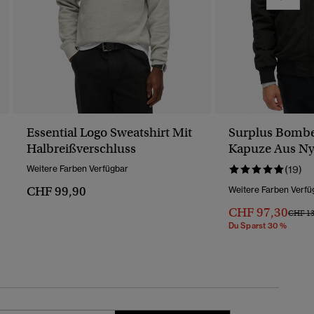
Essential Logo Sweatshirt Mit
Surplus Bombe
Halbreißverschluss
Kapuze Aus Ny
Weitere Farben Verfügbar
(19)
CHF 99,90
Weitere Farben Verfü
CHF 97,30
Preis 
CHF 13
Du Sparst 30 %