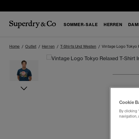
SOMMER-SALE
HERREN
DAM
Home
Outlet
Herren
T-Shirts Und Westen
Vintage Logo Tokyo 
1
2
3
Cookie B
By clicking 
navigation, 