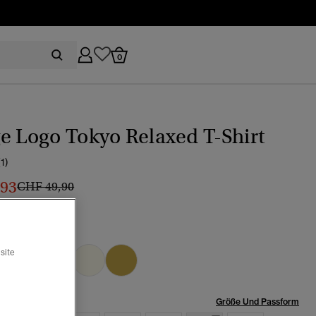
0
e Logo Tokyo Relaxed T-Shirt
(1)
,93
Preis wurde reduziert von
bis
CHF 49,90
henblau
ewählt
site
röße:
Größe Und Passform