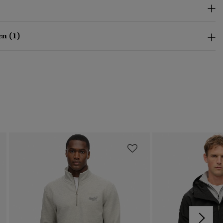
n (1)