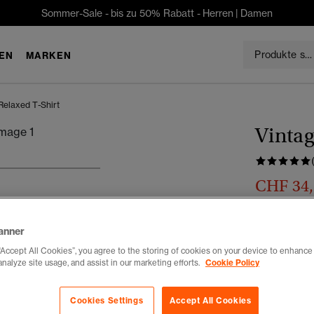
Sommer-Sale - bis zu 50% Rabatt -
Herren
|
Damen
EN
MARKEN
Relaxed T-Shirt
Vintag
4
5
6
7
CHF 34
Du sparst 30 %
Farbe:
flasc
anner
Ausg
“Accept All Cookies”, you agree to the storing of cookies on your device to enhance 
analyze site usage, and assist in our marketing efforts.
Cookie Policy
Auswählen G
Cookies Settings
Accept All Cookies