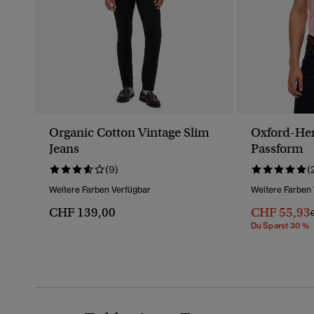
Organic Cotton Vintage Slim
Oxford-He
Jeans
Passform
(9)
(
Weitere Farben Verfügbar
Weitere Farben
CHF 139,00
CHF 55,93
P
Du Sparst 30 %