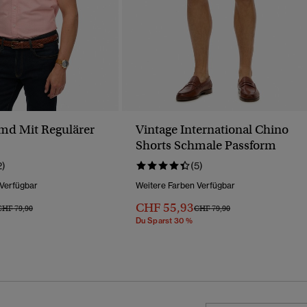
md Mit Regulärer
Vintage International Chino
Shorts Schmale Passform
2)
(5)
 Verfügbar
Weitere Farben Verfügbar
CHF 55,93
reis Wurde Reduziert Von
Bis
Preis Wurde Reduziert Von
Bis
CHF 79,90
CHF 79,90
Du Sparst 30 %