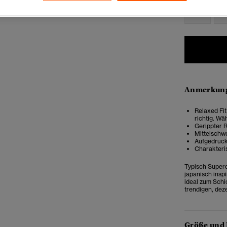
XXS
X
Anmerkung
Relaxed Fit
richtig. W
Gerippter 
Mittelschwe
Aufgedruck
Charakteri
Typisch Superd
japanisch insp
ideal zum Schi
trendigen, dez
Größe und