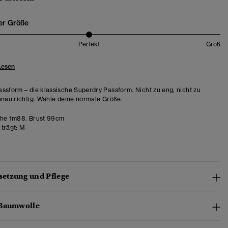
er Größe
Perfekt
Groß
Lesen
ssform – die klassische Superdry Passform. Nicht zu eng, nicht zu
enau richtig. Wähle deine normale Größe.
he 1m88. Brust 99cm
trägt:
M
etzung und Pflege
-Baumwolle