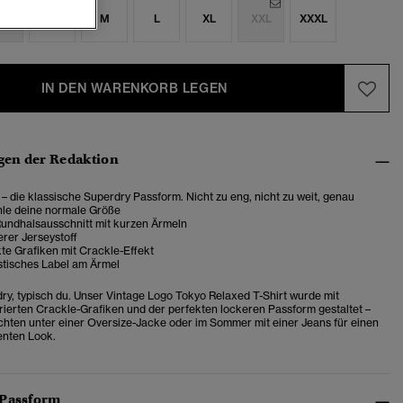
S
S
M
L
XL
XXL
XXXL
IN DEN WARENKORB LEGEN
en der Redaktion
 – die klassische Superdry Passform. Nicht zu eng, nicht zu weit, genau
ähle deine normale Größe
Rundhalsausschnitt mit kurzen Ärmeln
rer Jerseystoff
te Grafiken mit Crackle-Effekt
stisches Label am Ärmel
ry, typisch du. Unser Vintage Logo Tokyo Relaxed T-Shirt wurde mit
irierten Crackle-Grafiken und der perfekten lockeren Passform gestaltet –
chten unter einer Oversize-Jacke oder im Sommer mit einer Jeans für einen
enten Look.
 Passform