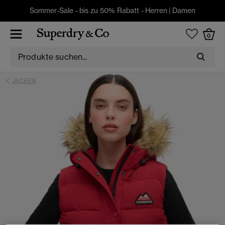
Sommer-Sale - bis zu 50% Rabatt -
Herren
|
Damen
0
JACKEN