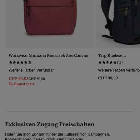
Workwear Montana Rucksack Aus Canvas
Tarp Rucksack
(1)
(12)
Weitere Farben Verfügbar
Weitere Farben Verfügb
CHF 99,90
CHF 62,93
Preis Wurde Reduziert Von
Bis
CHF 89,90
Du Sparst 30 %
Exklusiven Zugang Freischalten
Holen Sie sich Zugang hinter die Kulissen von Kampagnen,
Kooperationen, neuen Produkten und Sales.