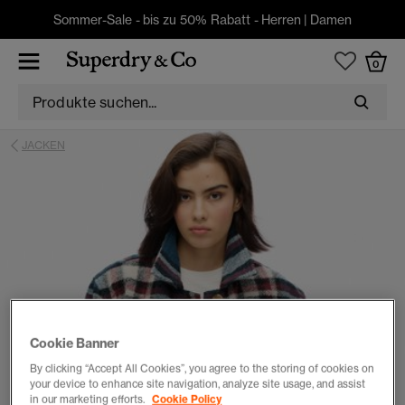
Sommer-Sale - bis zu 50% Rabatt -
Herren
|
Damen
0
JACKEN
Cookie Banner
By clicking “Accept All Cookies”, you agree to the storing of cookies on
your device to enhance site navigation, analyze site usage, and assist
in our marketing efforts.
Cookie Policy