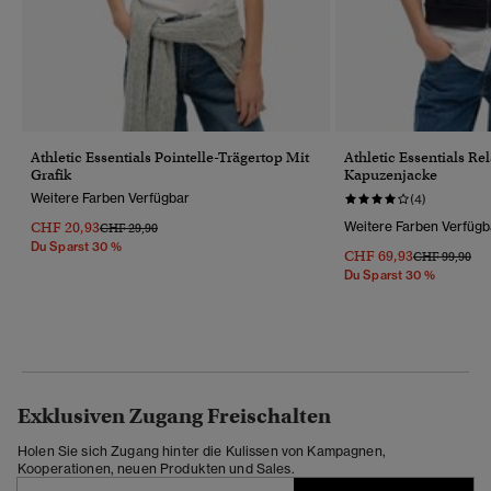
Athletic Essentials Pointelle-Trägertop Mit
Athletic Essentials Re
Grafik
Kapuzenjacke
Weitere Farben Verfügbar
(4)
CHF 20,93
Weitere Farben Verfügb
Preis Wurde Reduziert Von
Bis
CHF 29,90
Du Sparst 30 %
CHF 69,93
Preis Wurde R
Bis
CHF 99,90
Du Sparst 30 %
Exklusiven Zugang Freischalten
Holen Sie sich Zugang hinter die Kulissen von Kampagnen,
Kooperationen, neuen Produkten und Sales.