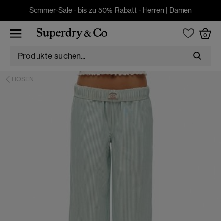
Sommer-Sale - bis zu 50% Rabatt -
Herren
|
Damen
0
HOSEN