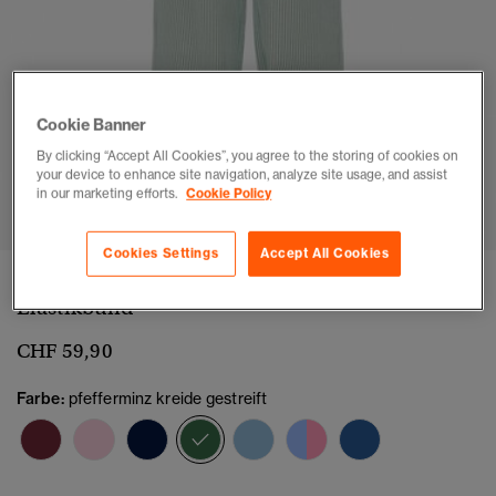
Cookie Banner
By clicking “Accept All Cookies”, you agree to the storing of cookies on
your device to enhance site navigation, analyze site usage, and assist
1
2
3
4
5
6
in our marketing efforts.
Cookie Policy
Cookies Settings
Accept All Cookies
Gestreifte Hose aus Bio-Baumwolle mit
Elastikbund
CHF 59,90
Farbe:
pfefferminz kreide gestreift
Ausgewählt