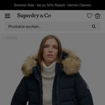
Sommer-Sale - bis zu 50% Rabatt -
Herren
|
Damen
0
JACKEN