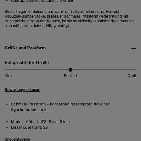
Charakteristisches Label am Ärmel
Bleib die ganze Saison über warm und stilvoll mit unserer Everest
Kapuzen-Bomberjacke. In idealer schmaler Passform gefertigt und mit
Kunstpelzbesatz an der Kapuze, ist sie so vielseitig kombinierbar, dass sie
sich mühelos in deinen Alltag einfügt.
Größe und Passform
Entspricht der Größe
Klein
Perfekt
Groß
Bewertungen Lesen
Schmale Passform – körpernah geschnitten für einen
figurbetonten Look.
Modell:
Höhe 1m78. Brust 81cm
Das Model trägt:
38
Größentabelle