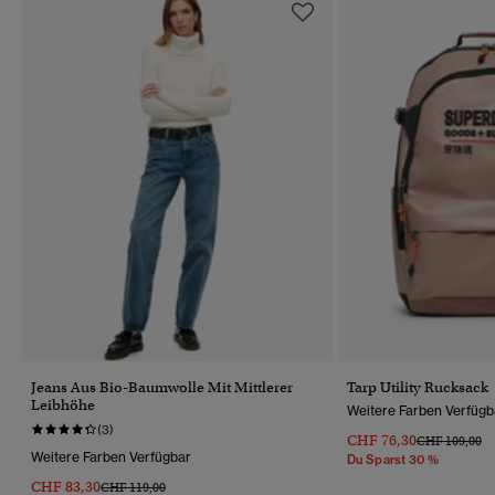
Jeans Aus Bio-Baumwolle Mit Mittlerer
Tarp Utility Rucksack
Leibhöhe
Weitere Farben Verfügb
(3)
CHF 76,30
Preis Wurde R
Bi
CHF 109,00
Weitere Farben Verfügbar
Du Sparst 30 %
CHF 83,30
Preis Wurde Reduziert Von
Bis
CHF 119,00