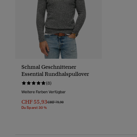
Schmal Geschnittener
Essential Rundhalspullover
(8)
Weitere Farben Verfügbar
CHF 55,93
Preis Wurde Reduziert Von
Bis
CHF 79,90
Du Sparst 30 %