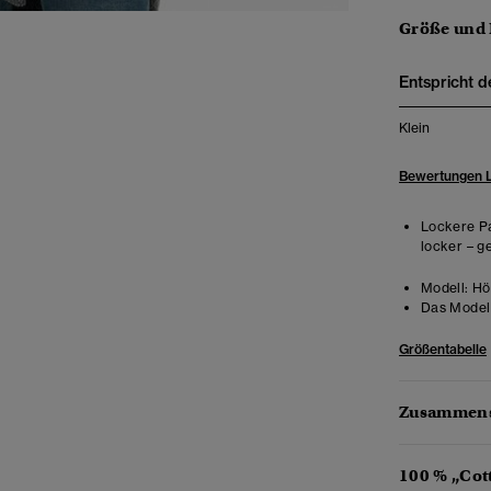
Größe und
Entspricht d
Klein
Bewertungen 
Lockere Pa
locker – g
Modell:
Hö
Das Model 
Größentabelle
Zusammens
100 % „Cot