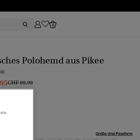
0
sches Polohemd aus Pikee
(8)
,95
Preis wurde reduziert von
bis
CHF 69,90
er marineblau
site
röße:
Größe Und Passform