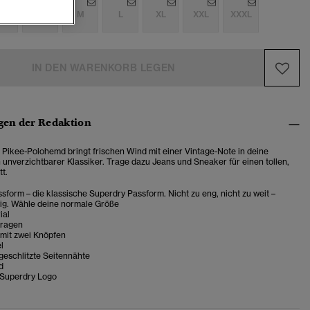
S
S
M
L
XL
XXL
XXXL
IN DEN WARENKORB LEGEN
en der Redaktion
 Pikee-Polohemd bringt frischen Wind mit einer Vintage-Note in deine
 unverzichtbarer Klassiker. Trage dazu Jeans und Sneaker für einen tollen,
tt.
sform – die klassische Superdry Passform. Nicht zu eng, nicht zu weit –
tig. Wähle deine normale Größe
ial
Kragen
 mit zwei Knöpfen
l
geschlitzte Seitennähte
d
 Superdry Logo