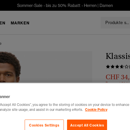
Sommer-Sale - bis zu 50% Rabatt -
Herren
|
Damen
EN
MARKEN
e
Klassi
CHF 34
Du sparst 50 %
Farbe:
finst
anner
“Accept All Cookies”, you agree to the storing of cookies on your device to enhance 
analyze site usage, and assist in our marketing efforts.
Cookie Policy
Auswählen G
Cookies Settings
Accept All Cookies