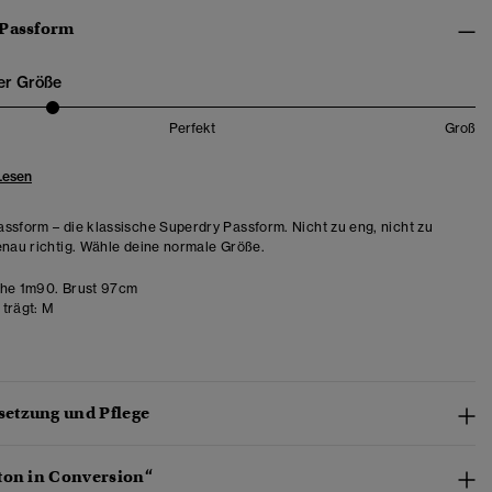
 Passform
er Größe
Perfekt
Groß
Lesen
ssform – die klassische Superdry Passform. Nicht zu eng, nicht zu
enau richtig. Wähle deine normale Größe.
he 1m90. Brust 97cm
trägt:
M
etzung und Pflege
ton in Conversion“