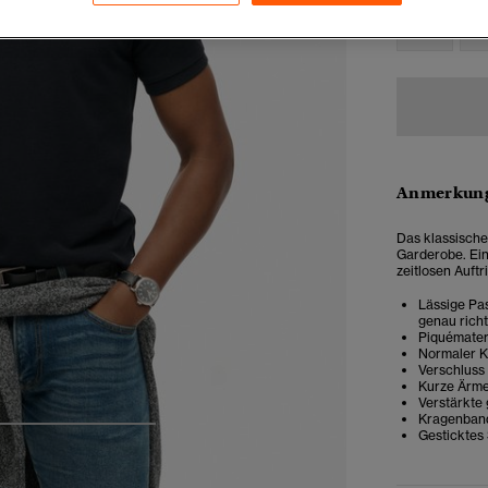
XXS
X
Anmerkung
Das klassische
Garderobe. Ein
zeitlosen Auftri
Lässige Pas
genau rich
Piquémater
Normaler 
Verschluss
Kurze Ärme
Verstärkte 
Kragenban
4
5
6
7
Gesticktes