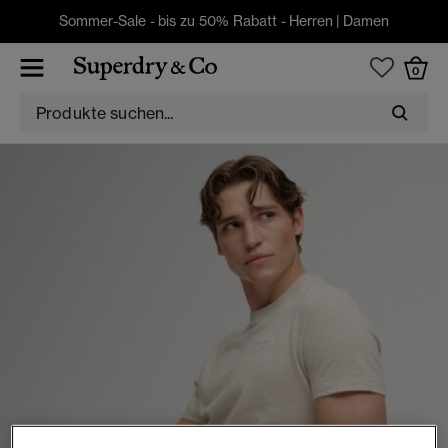
Sommer-Sale - bis zu 50% Rabatt -
Herren
|
Damen
0
T-SHIRTS