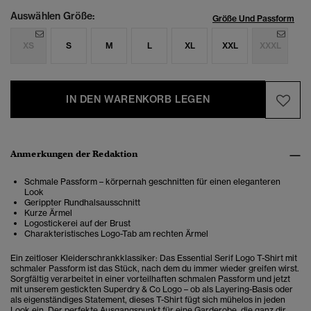
Auswählen Größe:
Größe Und Passform
XS
S
M
L
XL
XXL
XXXL
IN DEN WARENKORB LEGEN
Anmerkungen der Redaktion
Schmale Passform – körpernah geschnitten für einen eleganteren
Look
Gerippter Rundhalsausschnitt
Kurze Ärmel
Logostickerei auf der Brust
Charakteristisches Logo-Tab am rechten Ärmel
Ein zeitloser Kleiderschrankklassiker: Das Essential Serif Logo T-Shirt mit
schmaler Passform ist das Stück, nach dem du immer wieder greifen wirst.
Sorgfältig verarbeitet in einer vorteilhaften schmalen Passform und jetzt
mit unserem gestickten Superdry & Co Logo – ob als Layering-Basis oder
als eigenständiges Statement, dieses T-Shirt fügt sich mühelos in jeden
Look ein. Der perfekte Ausgangspunkt für eine Garderobe, die ganz dir