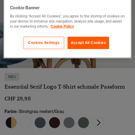
Cookie Banner
By clicking “Accept All Cookies”, you agree to the storing of cookies on
your device to enhance site navigation, analyze site usage, and assist
in our marketing efforts.
Cookie Policy
Cookies Settings
Accept All Cookies
1
2
3
4
5
6
NEU
Essential Serif Logo T-Shirt schmale Passform
CHF 29,90
Farbe:
Strohgrau meliert/Grau