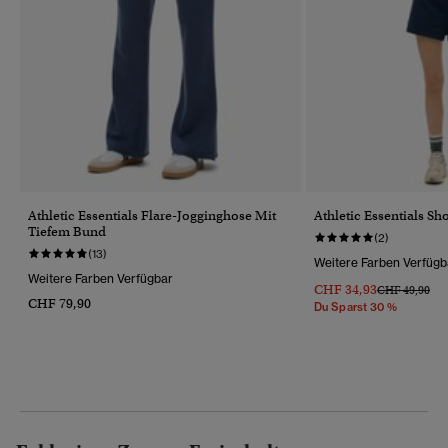
Athletic Essentials Flare-Jogginghose Mit
Athletic Essentials Sho
Tiefem Bund
(2)
(13)
Weitere Farben Verfügb
Weitere Farben Verfügbar
CHF 34,93
Preis Wurde R
Bis
CHF 49,90
CHF 79,90
Du Sparst 30 %