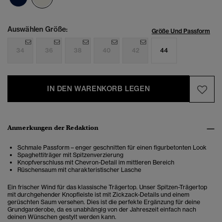
Auswählen Größe:
Größe Und Passform
34
36
38
40
42
44
IN DEN WARENKORB LEGEN
Anmerkungen der Redaktion
Schmale Passform – enger geschnitten für einen figurbetonten Look
Spaghettiträger mit Spitzenverzierung
Knopfverschluss mit Chevron-Detail im mittleren Bereich
Rüschensaum mit charakteristischer Lasche
Ein frischer Wind für das klassische Trägertop. Unser Spitzen-Trägertop
mit durchgehender Knopfleiste ist mit Zickzack-Details und einem
gerüschten Saum versehen. Dies ist die perfekte Ergänzung für deine
Grundgarderobe, da es unabhängig von der Jahreszeit einfach nach
deinen Wünschen gestylt werden kann.