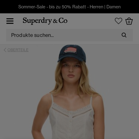
Sommer-Sale - bis zu 50% Rabatt -
Herren
|
Damen
0
OBERTEILE