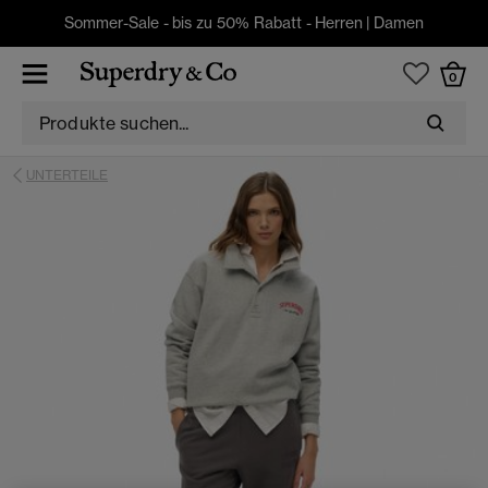
Sommer-Sale - bis zu 50% Rabatt -
Herren
|
Damen
0
UNTERTEILE