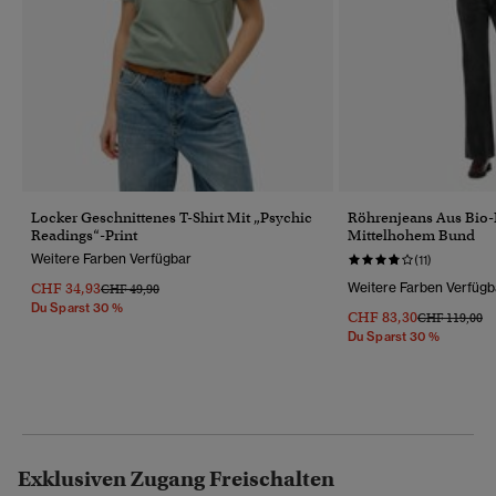
Locker Geschnittenes T-Shirt Mit „Psychic
Röhrenjeans Aus Bio
Readings“-Print
Mittelhohem Bund
Weitere Farben Verfügbar
(11)
CHF 34,93
Weitere Farben Verfügb
Preis Wurde Reduziert Von
Bis
CHF 49,90
Du Sparst 30 %
CHF 83,30
Preis Wurde R
Bi
CHF 119,00
Du Sparst 30 %
Exklusiven Zugang Freischalten