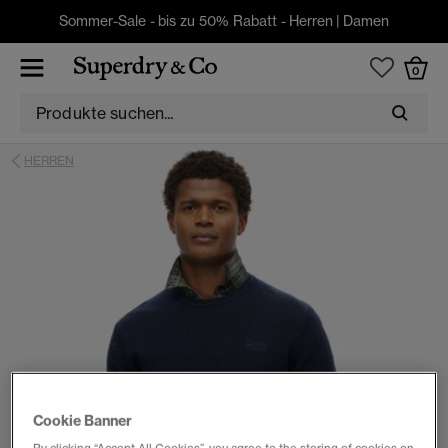
Sommer-Sale - bis zu 50% Rabatt -
Herren
|
Damen
0
HERREN
Cookie Banner