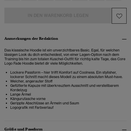
IN DEN WARENKORB LEGEN
Anmerkungen der Redaktion
Das klassische Hoodie ist ein unverzichtbares Basic. Egal, für welchen
lässigen Look du dich entscheidest, von einer Lagen-Option nach dem
Training bis hin zum totalen Kuschel-Outfit für richtig kalte Tage, das Core
Logo Fade Hoodie bietet dir viele Möglichkeiten.
Lockere Passform – hier trifft Komfort auf Coolness. Ein stylisher,
lockerer Schnitt macht dieses Modell zu einem absoluten Must-have.
Weicher, angerauter Stoff
Gefütterte Kapuze mit überkreuztem Ausschnitt und verstellbarem
Kordelzug
Lange Ärmel
Kängurutasche vorne
Gerippte Abschlüsse an Ärmeln und Saum
Logografik mit Farbverlauf
Größe und Passform