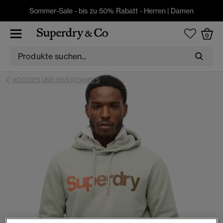
Sommer-Sale - bis zu 50% Rabatt -
Herren
|
Damen
0
HOODIES UND SWEATSHIRTS