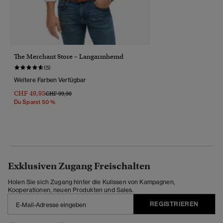
The Merchant Store – Langarmhemd
(5)
Weitere Farben Verfügbar
CHF 49,95
Preis Wurde Reduziert Von
Bis
CHF 99,90
Du Sparst 50 %
Exklusiven Zugang Freischalten
Holen Sie sich Zugang hinter die Kulissen von Kampagnen,
Kooperationen, neuen Produkten und Sales.
REGISTRIEREN