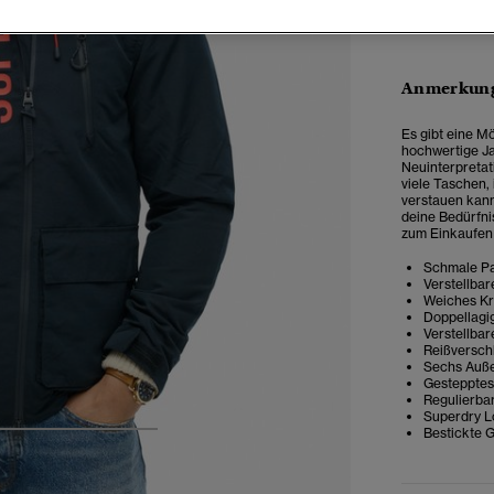
Anmerkung
Es gibt eine Mö
hochwertige Ja
Neuinterpretat
viele Taschen,
verstauen kan
deine Bedürfn
zum Einkaufen 
Schmale Pa
Verstellba
Weiches Kr
Doppellagi
Verstellbar
Reißversch
Sechs Auß
Gestepptes
Regulierba
Superdry L
Bestickte G
4
5
6
7