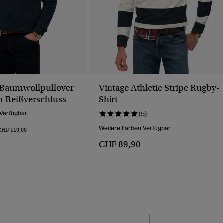
r Baumwollpullover
Vintage Athletic Stripe Rugby-
 Reißverschluss
Shirt
 Verfügbar
(5)
Weitere Farben Verfügbar
reis Wurde Reduziert Von
Bis
CHF 119,00
CHF 89,90