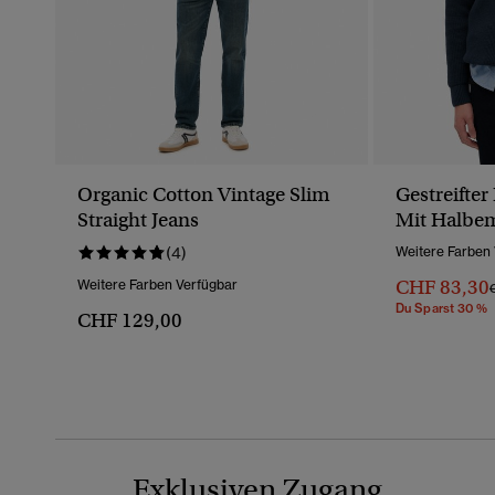
Organic Cotton Vintage Slim
Gestreifte
Straight Jeans
Mit Halbem
(4)
Weitere Farben
CHF 83,30
Weitere Farben Verfügbar
P
Du Sparst 30 %
CHF 129,00
Exklusiven Zugang