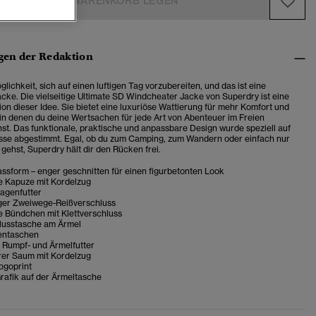
IN DEN WARENKORB LEGEN
en der Redaktion
glichkeit, sich auf einen luftigen Tag vorzubereiten, und das ist eine
cke. Die vielseitige Ultimate SD Windcheater Jacke von Superdry ist eine
ion dieser Idee. Sie bietet eine luxuriöse Wattierung für mehr Komfort und
 in denen du deine Wertsachen für jede Art von Abenteuer im Freien
nst.
Das funktionale, praktische und anpassbare Design wurde speziell auf
isse abgestimmt.
Egal, ob du zum Camping, zum Wandern oder einfach nur
gehst, Superdry hält dir den Rücken frei.
ssform – enger geschnitten für einen figurbetonten Look
re Kapuze mit Kordelzug
agenfutter
ger Zweiwege-Reißverschluss
e Bündchen mit Klettverschluss
lusstasche am Ärmel
entaschen
 Rumpf- und Ärmelfutter
rer Saum mit Kordelzug
ogoprint
rafik auf der Ärmeltasche