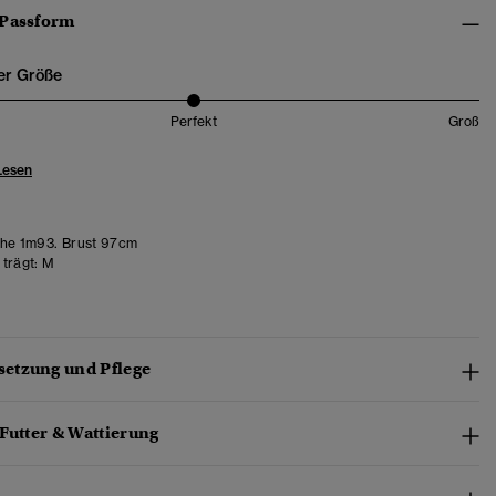
 Passform
er Größe
Perfekt
Groß
Lesen
he 1m93. Brust 97cm
trägt:
M
etzung und Pflege
Futter & Wattierung