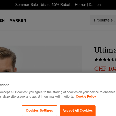
Sommer-Sale - bis zu 50% Rabatt -
Herren
|
Damen
EN
MARKEN
Ultim
CHF 10
Du sparst 30 %
Auswählen G
anner
“Accept All Cookies”, you agree to the storing of cookies on your device to enhance 
XXS
X
analyze site usage, and assist in our marketing efforts.
Cookie Policy
Cookies Settings
Accept All Cookies