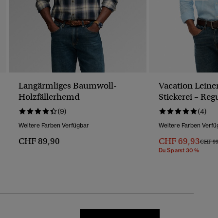
Langärmliges Baumwoll-
Vacation Lein
Holzfällerhemd
Stickerei – Re
(9)
(4)
Weitere Farben Verfügbar
Weitere Farben Verfü
CHF 89,90
CHF 69,93
Preis 
CHF 99
Du Sparst 30 %