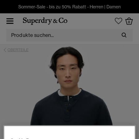
Sommer-Sale - bis zu 50% Rabatt -
Herren
|
Damen
0
OBERTEILE