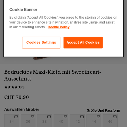
Cookie Banner
By clicking “Accept All Cookies”, you agree to the storing of cookies on
your device to enhance site navigation, analyze site usage, and assist
in our marketing efforts.
Cookie Policy
Cookies Settings
Accept All Cookies
1
2
3
4
5
Bedrucktes Maxi-Kleid mit Sweetheart-
Ausschnitt
(1)
CHF 79,90
Auswählen Größe:
Größe Und Passform
34
36
38
40
42
44
46