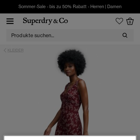
Sommer-Sale - bis zu 50% Rabatt -
Herren
|
Damen
0
KLEIDER