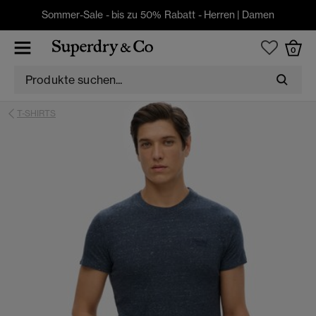
Sommer-Sale - bis zu 50% Rabatt -
Herren
|
Damen
0
T-SHIRTS