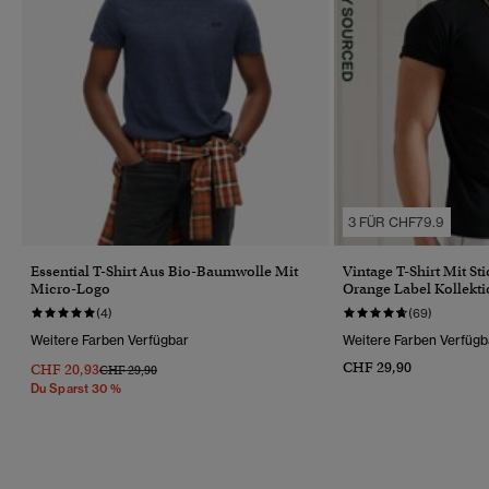
3 FÜR CHF79.9
Essential T-Shirt Aus Bio-Baumwolle Mit
Vintage T-Shirt Mit St
Micro-Logo
Orange Label Kollekt
(4)
(69)
Weitere Farben Verfügbar
Weitere Farben Verfügb
CHF 29,90
CHF 20,93
Preis Wurde Reduziert Von
Bis
CHF 29,90
Du Sparst 30 %