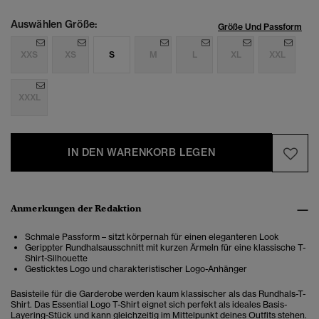
Auswählen Größe:
Größe Und Passform
XXS
XS
S
M
L
XL
XXL
XXXL
IN DEN WARENKORB LEGEN
Anmerkungen der Redaktion
Schmale Passform – sitzt körpernah für einen eleganteren Look
Gerippter Rundhalsausschnitt mit kurzen Ärmeln für eine klassische T-
Shirt-Silhouette
Gesticktes Logo und charakteristischer Logo-Anhänger
Basisteile für die Garderobe werden kaum klassischer als das Rundhals-T-
Shirt. Das Essential Logo T-Shirt eignet sich perfekt als ideales Basis-
Layering-Stück und kann gleichzeitig im Mittelpunkt deines Outfits stehen.