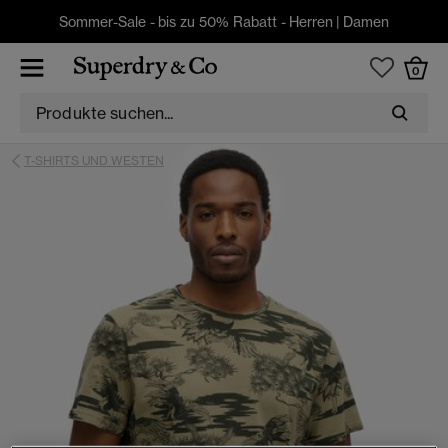
Sommer-Sale - bis zu 50% Rabatt -
Herren
|
Damen
0
T-SHIRTS UND WESTEN