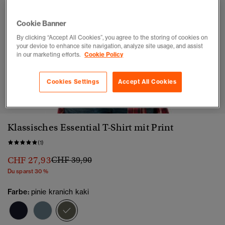
Cookie Banner
By clicking “Accept All Cookies”, you agree to the storing of cookies on
your device to enhance site navigation, analyze site usage, and assist
in our marketing efforts.
Cookie Policy
Cookies Settings
Accept All Cookies
1
2
3
4
5
6
Klassisches Essential T-Shirt mit Print
(1)
Preis wurde reduziert von
bis
CHF 27,93
CHF 39,90
Du sparst 30 %
Farbe:
pinie kranich kaki
Ausgewählt