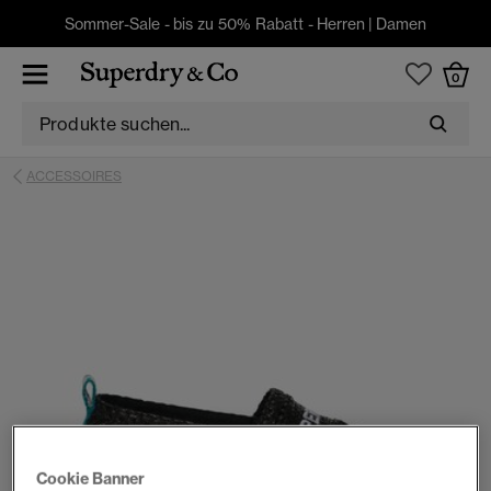
Sommer-Sale - bis zu 50% Rabatt -
Herren
|
Damen
0
ACCESSOIRES
Cookie Banner