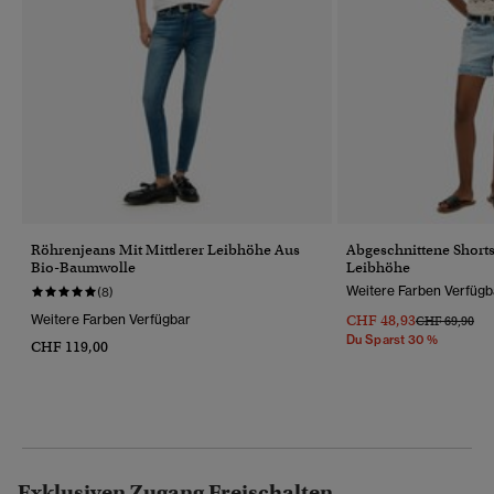
Röhrenjeans Mit Mittlerer Leibhöhe Aus
Abgeschnittene Shorts
Bio-Baumwolle
Leibhöhe
Weitere Farben Verfügb
(8)
Weitere Farben Verfügbar
CHF 48,93
Preis Wurde R
Bis
CHF 69,90
Du Sparst 30 %
CHF 119,00
Exklusiven Zugang Freischalten