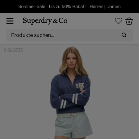
Sommer-Sale - bis zu 50% Rabatt -
Herren
|
Damen
0
SHORTS